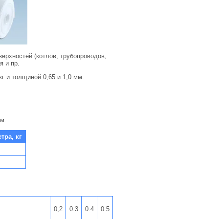
ерхностей (котлов, трубопроводов,
я и пр.
г и толщиной 0,65 и 1,0 мм.
м.
етра, кг
0,2
0.3
0.4
0.5