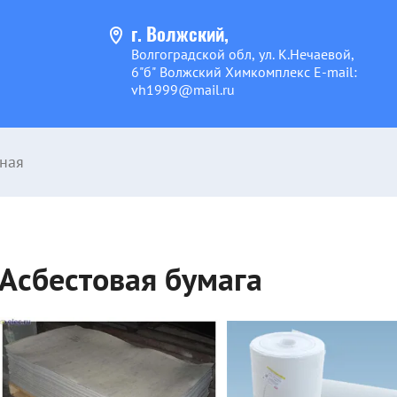
г. Волжский,
Волгоградской обл, ул. К.Нечаевой,
6"б" Волжский Химкомплекс E-mail:
vh1999@mail.ru
ная
Асбестовая бумага