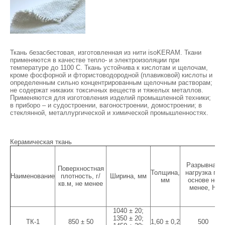
Ткань безасбестовая, изготовленная из нити isoKERAM. Ткани
применяются в качестве тепло- и электроизоляции при
температуре до 1100 С. Ткань устойчива к кислотам и щелочам,
кроме фосфорной и фтористоводородной (плавиковой) кислоты и
определенным сильно концентрированным щелочным растворам;
не содержат никаких токсичных веществ и тяжелых металлов.
Применяются для изготовления изделий промышленной техники;
в приборо – и судостроении, вагоностроении, домостроении; в
стеклянной, металлургической и химической промышленностях.
Керамическая ткань
Разрывная
Поверхностная
Толщина,
нагрузка по
Наименование
плотность, г/
Ширина, мм
мм
основе не
кв.м, не менее
менее, Н
1040 ± 20;
1350 ± 20;
ТК-1
850 ± 50
1,60 ± 0,2
500