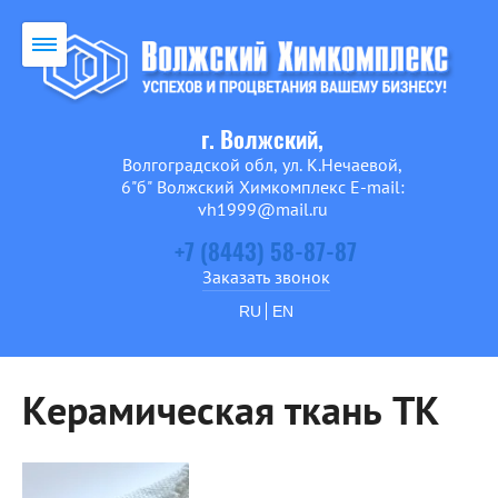
г. Волжский,
Волгоградской обл, ул. К.Нечаевой,
6"б" Волжский Химкомплекс E-mail:
vh1999@mail.ru
+7 (8443) 58-87-87
Заказать звонок
RU
EN
Керамическая ткань ТК