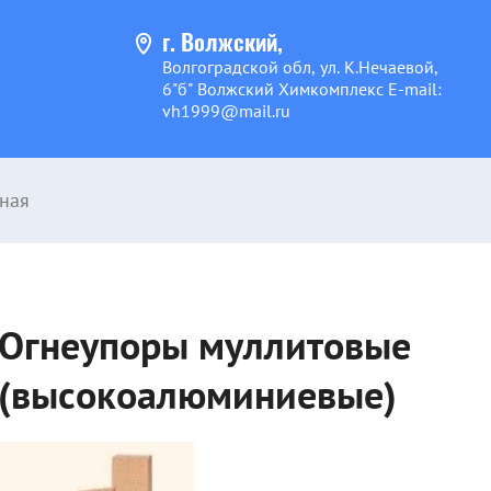
г. Волжский,
Волгоградской обл, ул. К.Нечаевой,
6"б" Волжский Химкомплекс E-mail:
vh1999@mail.ru
ная
Огнеупоры муллитовые
(высокоалюминиевые)