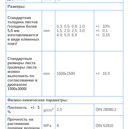
Размеры:
Стандартная
толщина листов
/толщина более
0,3; 0,5; 0,8; 1,0;
+/- 10%
5,0 мм
mm
1,5; 2,0; 2,5; 3,0;
+/- 0,1
изготавливается
4,0; 5,0; 6,0
+/- 0,15
в виде клеенных
плит/
Стандартные
размеры листа
/размеры листа
можно
mm
1500x1500
+/- 10,0
выполнить по
согласованию в
диапазоне
1500x3000/
Физико-химические параметры:
Плотность +/- 5
3
2,0
DIN 28090-2
g/cm
%
Прочность на
растяжение
MPa
8
DIN 52910
поперек волокон