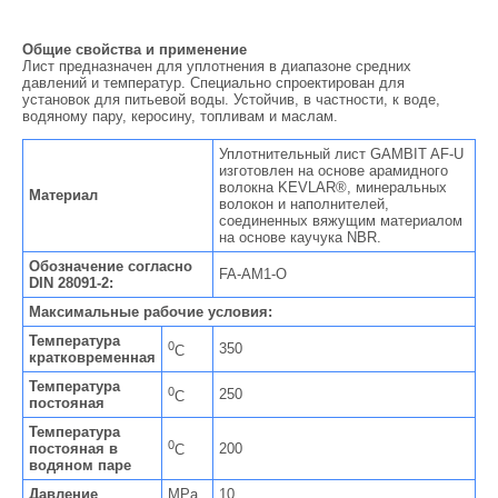
Общие свойства и применение
Лист предназначен для уплотнения в диапазоне средних
давлений и температур. Специально спроектирован для
установок для питьевой воды. Устойчив, в частности, к воде,
водяному пару, керосину, топливам и маслам.
Уплотнительный лист GAMBIT AF-U
изготовлен на основе арамидного
волокна KEVLAR®, минеральных
Материал
волокон и наполнителей,
соединенных вяжущим материалом
на основе каучука NBR.
Обозначение согласно
FA-AM1-O
DIN 28091-2:
Максимальные рабочие условия:
Температура
0
350
C
кратковременная
Температура
0
250
C
постояная
Температура
0
постояная в
200
C
водяном паре
Давление
MPa
10