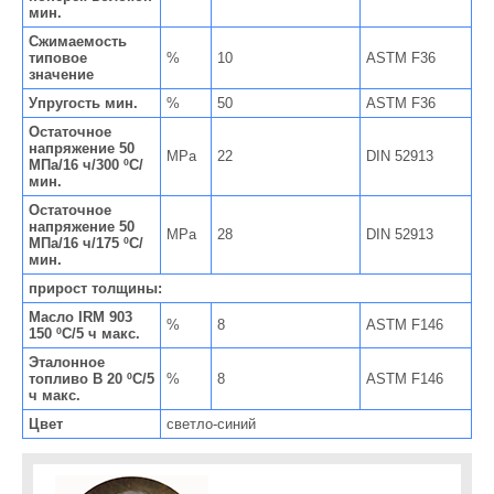
мин.
Сжимаемость
типовое
%
10
ASTM F36
значение
Упругость мин.
%
50
ASTM F36
Остаточное
напряжение 50
MPa
22
DIN 52913
MПa/16 ч/300 ºC/
мин.
Остаточное
напряжение 50
MPa
28
DIN 52913
MПa/16 ч/175 ºC/
мин.
прирост толщины:
Масло IRM 903
%
8
ASTM F146
150 ºC/5 ч макс.
Эталонное
топливо B 20 ºC/5
%
8
ASTM F146
ч макс.
Цвет
светло-синий