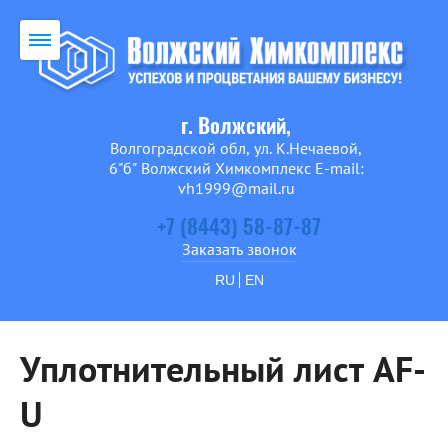
г. Волжский,
Волгоградской обл, ул. К.Нечаевой,
6"б" Волжский Химкомплекс E-mail:
vh1999@mail.ru
+7 (8443) 58-87-87
Заказать звонок
RU
EN
Уплотнительный лист AF-
U