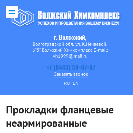
г. Волжский,
Волгоградской обл, ул. К.Нечаевой,
6"б" Волжский Химкомплекс E-mail:
vh1999@mail.ru
+7 (8443) 58-87-87
Заказать звонок
RU
EN
Прокладки фланцевые
неармированные