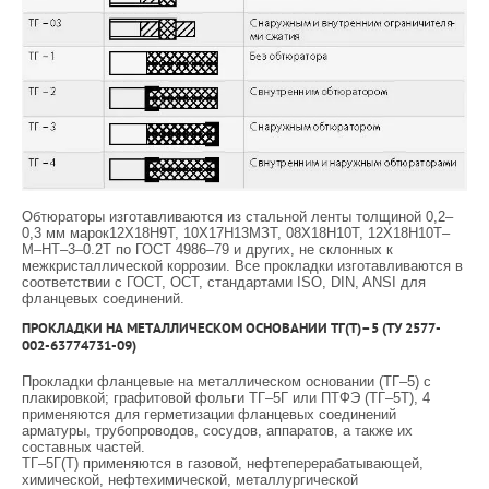
Обтюраторы изготавливаются из стальной ленты толщиной 0,2–
0,3 мм марок12Х18Н9Т, 10Х17Н13МЗТ, 08Х18Н10Т, 12Х18Н10Т–
М–НТ–3–0.2Т по ГОСТ 4986–79 и других, не склонных к
межкристаллической коррозии. Все прокладки изготавливаются в
соответствии с ГОСТ, ОСТ, стандартами ISO, DIN, ANSI для
фланцевых соединений.
ПРОКЛАДКИ НА МЕТАЛЛИЧЕСКОМ ОСНОВАНИИ ТГ(Т)–5 (ТУ 2577-
002-63774731-09)
Прокладки фланцевые на металлическом основании (ТГ–5) с
плакировкой; графитовой фольги ТГ–5Г или ПТФЭ (ТГ–5Т), 4
применяются для герметизации фланцевых соединений
арматуры, трубопроводов, сосудов, аппаратов, а также их
составных частей.
ТГ–5Г(Т) применяются в газовой, нефтеперерабатывающей,
химической, нефтехимической, металлургической