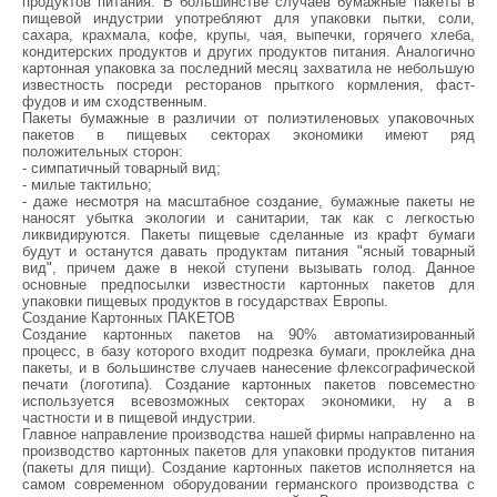
продуктов питания. В большинстве случаев бумажные пакеты в
пищевой индустрии употребляют для упаковки пытки, соли,
сахара, крахмала, кофе, крупы, чая, выпечки, горячего хлеба,
кондитерских продуктов и других продуктов питания. Аналогично
картонная упаковка за последний месяц захватила не небольшую
известность посреди ресторанов прыткого кормления, фаст-
фудов и им сходственным.
Пакеты бумажные в различии от полиэтиленовых упаковочных
пакетов в пищевых секторах экономики имеют ряд
положительных сторон:
- симпатичный товарный вид;
- милые тактильно;
- даже несмотря на масштабное создание, бумажные пакеты не
наносят убытка экологии и санитарии, так как с легкостью
ликвидируются. Пакеты пищевые сделанные из крафт бумаги
будут и останутся давать продуктам питания "ясный товарный
вид", причем даже в некой ступени вызывать голод. Данное
основные предпосылки известности картонных пакетов для
упаковки пищевых продуктов в государствах Европы.
Создание Картонных ПАКЕТОВ
Создание картонных пакетов на 90% автоматизированный
процесс, в базу которого входит подрезка бумаги, проклейка дна
пакеты, и в большинстве случаев нанесение флексографической
печати (логотипа). Создание картонных пакетов повсеместно
используется всевозможных секторах экономики, ну а в
частности и в пищевой индустрии.
Главное направление производства нашей фирмы направленно на
производство картонных пакетов для упаковки продуктов питания
(пакеты для пищи). Создание картонных пакетов исполняется на
самом современном оборудовании германского производства с