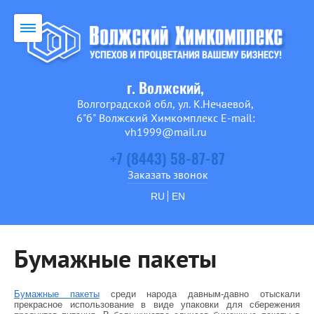
г. Волжский,
Волгоградской обл, ул. К.Нечаевой,
6"б" Волжский Химкомплекс E-mail:
vh1999@mail.ru
+7 (8443) 58-87-87
Заказать звонок
RU
EN
Бумажные пакеты
Бумажные пакеты
среди народа давным-давно отыскали
прекрасное использование в виде упаковки для сбережения