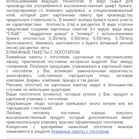
использованием ведущих технологий. В виде сырья для
производства употребляется высококачественная крафт бумага,
экспортируемая со ближнего зарубежья, и специализированный
клей, который дает картонному пакету при производству
предельную стабильность. В момент выбора бумаги нужно учесть
ее характеристики : плотность (г/м) и расцветка. В виде эталона
предлагаем создание картонных пакетов 3-х видов: вида вида
"САШЕ" , "квадратное днище" и "конверт" с использованием
бумаги плотностью 0,35г/мтр, 0,50г/мтр, 0,60г/мтр, 0,70г/мтр
белоснежного, бежевого, желтоватого и бурого (влажный речной
песок) расцветки. вета.
БУМАЖНЫЕ ПАКЕТЫ С ЛОГОТИПОМ
Бумажные пакеты с логотипом, сделанные по персональному
заказу, практически постоянно интересно выделят Вас между
соперников. Реализуя продукцию, упакованную в картонный пакет
с логотипом, у Вас возникает замечательная вероятность
анонсировать собственную торгашескую точку, заглавие
компании, фирмы, компании, бренда и так далее
Рекламу (логотип) на картонных пакетах видит в большинстве
случаев не небольшая аудитория:
Ваши посетители (клиенты), которые купили у Вас продукт в
картонной упаковке с логотипом;
Окружающие люди, которые пребывают около витрин или же
торгашеских стеллажей;
Любому человеку постоянно хорошо покупать
высококачественный продукт который дополнительно имеет
привлекательную упаковку красиво оформленную логотипом;
Конкретнее с критериями нанесений логотипов можнож
ознакомится в разделе
бумажные пакеты с логотипом
.